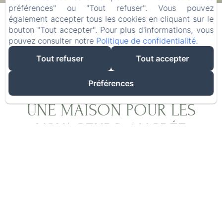
09
/ août
11
/ août
préférences" ou "Tout refuser". Vous pouvez
également accepter tous les cookies en cliquant sur le
bouton "Tout accepter". Pour plus d'informations, vous
Adultes
pouvez consulter notre
Politique de confidentialité
.
Tout refuser
Tout accepter
Préférences
UNE MAISON POUR LES
VOYAGEURS, ANCRÉE
DANS L'AUTHENTICITÉ
Après plus de vingt ans d'exploration du monde
à la recherche des meilleures épices, Olivier,
grâce à Laurence, a réalisé son rêve : créer un
lieu où les voyageurs du monde entier se