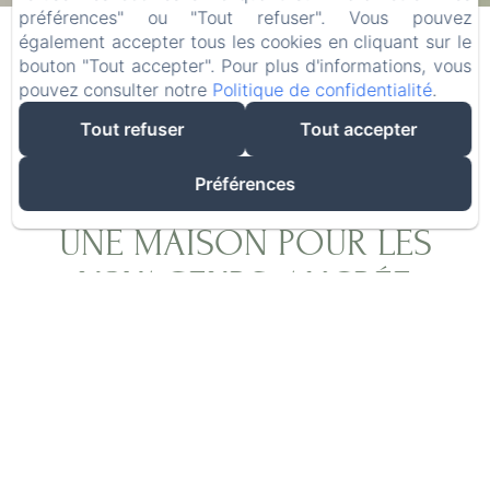
10
/ août
12
/ août
préférences" ou "Tout refuser". Vous pouvez
également accepter tous les cookies en cliquant sur le
bouton "Tout accepter". Pour plus d'informations, vous
Adultes
pouvez consulter notre
Politique de confidentialité
.
Tout refuser
Tout accepter
Préférences
UNE MAISON POUR LES
VOYAGEURS, ANCRÉE
DANS L'AUTHENTICITÉ
Après plus de vingt ans d'exploration du monde
à la recherche des meilleures épices, Olivier,
grâce à Laurence, a réalisé son rêve : créer un
lieu où les voyageurs du monde entier se