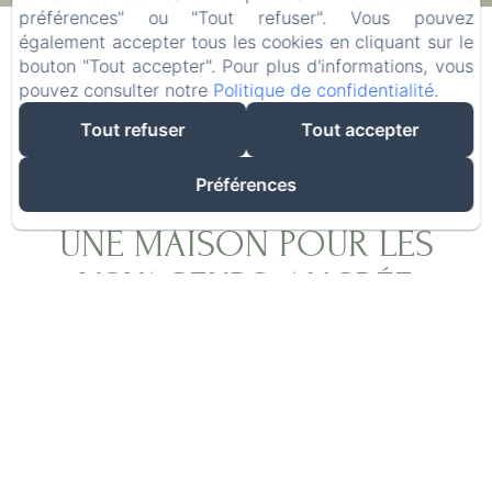
07
/ août
09
/ août
préférences" ou "Tout refuser". Vous pouvez
également accepter tous les cookies en cliquant sur le
bouton "Tout accepter". Pour plus d'informations, vous
Adultes
pouvez consulter notre
Politique de confidentialité
.
Tout refuser
Tout accepter
Préférences
UNE MAISON POUR LES
VOYAGEURS, ANCRÉE
DANS L'AUTHENTICITÉ
Après plus de vingt ans d'exploration du monde
à la recherche des meilleures épices, Olivier,
grâce à Laurence, a réalisé son rêve : créer un
lieu où les voyageurs du monde entier se