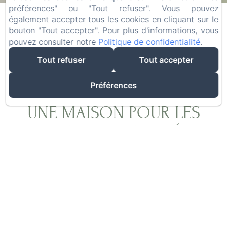
09
/ août
11
/ août
préférences" ou "Tout refuser". Vous pouvez
également accepter tous les cookies en cliquant sur le
bouton "Tout accepter". Pour plus d'informations, vous
Adultes
pouvez consulter notre
Politique de confidentialité
.
Tout refuser
Tout accepter
Préférences
UNE MAISON POUR LES
VOYAGEURS, ANCRÉE
DANS L'AUTHENTICITÉ
Après plus de vingt ans d'exploration du monde
à la recherche des meilleures épices, Olivier,
grâce à Laurence, a réalisé son rêve : créer un
lieu où les voyageurs du monde entier se