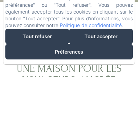
06
/ août
08
/ août
préférences" ou "Tout refuser". Vous pouvez
également accepter tous les cookies en cliquant sur le
bouton "Tout accepter". Pour plus d'informations, vous
Adultes
pouvez consulter notre
Politique de confidentialité
.
Tout refuser
Tout accepter
Préférences
UNE MAISON POUR LES
VOYAGEURS, ANCRÉE
DANS L'AUTHENTICITÉ
Après plus de vingt ans d'exploration du monde
à la recherche des meilleures épices, Olivier,
grâce à Laurence, a réalisé son rêve : créer un
lieu où les voyageurs du monde entier se