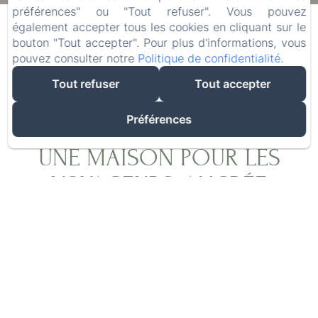
06
/ août
08
/ août
préférences" ou "Tout refuser". Vous pouvez
également accepter tous les cookies en cliquant sur le
bouton "Tout accepter". Pour plus d'informations, vous
Adultes
pouvez consulter notre
Politique de confidentialité
.
Tout refuser
Tout accepter
Préférences
UNE MAISON POUR LES
VOYAGEURS, ANCRÉE
DANS L'AUTHENTICITÉ
Après plus de vingt ans d'exploration du monde
à la recherche des meilleures épices, Olivier,
grâce à Laurence, a réalisé son rêve : créer un
lieu où les voyageurs du monde entier se