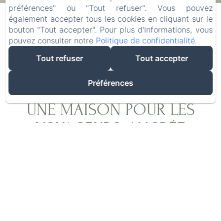
07
/ août
09
/ août
préférences" ou "Tout refuser". Vous pouvez
également accepter tous les cookies en cliquant sur le
bouton "Tout accepter". Pour plus d'informations, vous
Adultes
pouvez consulter notre
Politique de confidentialité
.
Tout refuser
Tout accepter
Préférences
UNE MAISON POUR LES
VOYAGEURS, ANCRÉE
DANS L'AUTHENTICITÉ
Après plus de vingt ans d'exploration du monde
à la recherche des meilleures épices, Olivier,
grâce à Laurence, a réalisé son rêve : créer un
lieu où les voyageurs du monde entier se