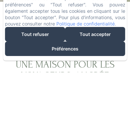
09
/ août
11
/ août
préférences" ou "Tout refuser". Vous pouvez
également accepter tous les cookies en cliquant sur le
bouton "Tout accepter". Pour plus d'informations, vous
Adultes
pouvez consulter notre
Politique de confidentialité
.
Tout refuser
Tout accepter
Préférences
UNE MAISON POUR LES
VOYAGEURS, ANCRÉE
DANS L'AUTHENTICITÉ
Après plus de vingt ans d'exploration du monde
à la recherche des meilleures épices, Olivier,
grâce à Laurence, a réalisé son rêve : créer un
lieu où les voyageurs du monde entier se