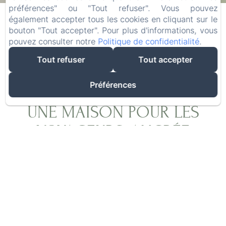
09
/ août
11
/ août
préférences" ou "Tout refuser". Vous pouvez
également accepter tous les cookies en cliquant sur le
bouton "Tout accepter". Pour plus d'informations, vous
Adultes
pouvez consulter notre
Politique de confidentialité
.
Tout refuser
Tout accepter
Préférences
UNE MAISON POUR LES
VOYAGEURS, ANCRÉE
DANS L'AUTHENTICITÉ
Après plus de vingt ans d'exploration du monde
à la recherche des meilleures épices, Olivier,
grâce à Laurence, a réalisé son rêve : créer un
lieu où les voyageurs du monde entier se