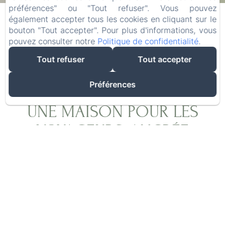
07
/ août
09
/ août
préférences" ou "Tout refuser". Vous pouvez
également accepter tous les cookies en cliquant sur le
bouton "Tout accepter". Pour plus d'informations, vous
Adultes
pouvez consulter notre
Politique de confidentialité
.
Tout refuser
Tout accepter
Préférences
UNE MAISON POUR LES
VOYAGEURS, ANCRÉE
DANS L'AUTHENTICITÉ
Après plus de vingt ans d'exploration du monde
à la recherche des meilleures épices, Olivier,
grâce à Laurence, a réalisé son rêve : créer un
lieu où les voyageurs du monde entier se