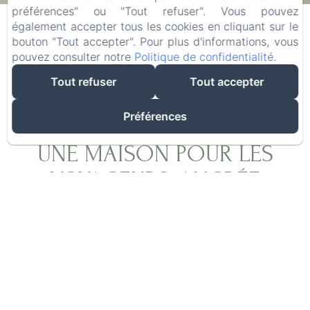
08
/ août
10
/ août
préférences" ou "Tout refuser". Vous pouvez
également accepter tous les cookies en cliquant sur le
bouton "Tout accepter". Pour plus d'informations, vous
Adultes
pouvez consulter notre
Politique de confidentialité
.
Tout refuser
Tout accepter
Préférences
UNE MAISON POUR LES
VOYAGEURS, ANCRÉE
DANS L'AUTHENTICITÉ
Après plus de vingt ans d'exploration du monde
à la recherche des meilleures épices, Olivier,
grâce à Laurence, a réalisé son rêve : créer un
lieu où les voyageurs du monde entier se