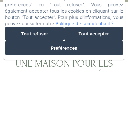
08
/ août
10
/ août
préférences" ou "Tout refuser". Vous pouvez
également accepter tous les cookies en cliquant sur le
bouton "Tout accepter". Pour plus d'informations, vous
Adultes
pouvez consulter notre
Politique de confidentialité
.
Tout refuser
Tout accepter
Préférences
UNE MAISON POUR LES
VOYAGEURS, ANCRÉE
DANS L'AUTHENTICITÉ
Après plus de vingt ans d'exploration du monde
à la recherche des meilleures épices, Olivier,
grâce à Laurence, a réalisé son rêve : créer un
lieu où les voyageurs du monde entier se